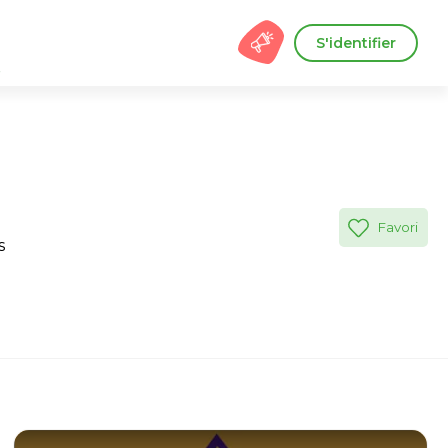
S'identifier
s
Favori
s