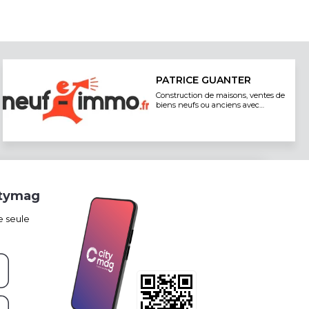
PATRICE GUANTER
Construction de maisons, ventes de
biens neufs ou anciens avec
travaux, en France et Espagne
itymag
e seule