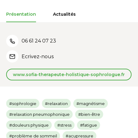
Présentation
Actualités
06 61 24 07 23
Ecrivez-nous
www.sofia-therapeute-holistique-sophrologue.fr
#sophrologie
#relaxation
#magnétisme
#relaxation pneumophonique
#bien-être
#douleurs physique
#stress
#fatigue
#problème de sommeil
#acupressure