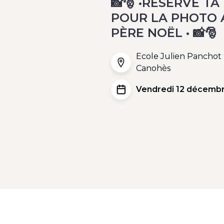
📸🎅 •RÉSERVE TA
POUR LA PHOTO 
PÈRE NOËL • 📸🎅
Ecole Julien Panchot
Canohès
Vendredi 12 décembr