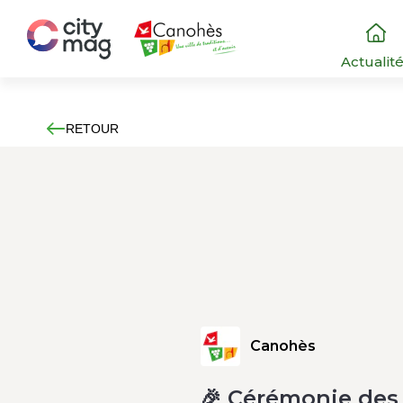
Actualit
RETOUR
Canohès
🎉 Cérémonie de